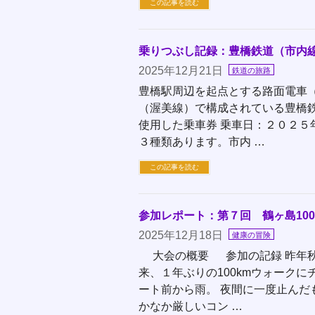
この記事を読む
乗りつぶし記録：豊橋鉄道（市内
2025年12月21日
鉄道の旅路
豊橋駅周辺を起点とする路面電車
（渥美線）で構成されている豊橋
使用した乗車券 乗車日：２０２
３種類あります。市内 …
この記事を読む
参加レポート：第７回 鶴ヶ島100
2025年12月18日
健康の冒険
大会の概要 参加の記録 昨年秋
来、１年ぶりの100kmウォークに
ート前から雨。 夜間に一度止んだ
かなか厳しいコン …