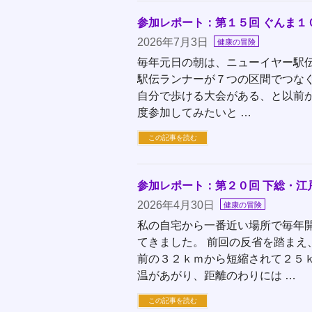
参加レポート：第１５回 ぐんま１
2026年7月3日
健康の冒険
毎年元日の朝は、ニューイヤー駅
駅伝ランナーが７つの区間でつなぐ1
自分で歩ける大会がある、と以前
度参加してみたいと …
この記事を読む
参加レポート：第２０回 下総・江
2026年4月30日
健康の冒険
私の自宅から一番近い場所で毎年
てきました。 前回の反省を踏まえ
前の３２ｋｍから短縮されて２５
温があがり、距離のわりには …
この記事を読む