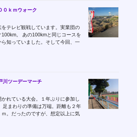
００ｋｍウォーク
伝をテレビ観戦しています。実業団の
00km。 あの100kmと同じコースを
から知っていました。そして今回、一
戸川ツーデーマーチ
開かれている大会。１年ぶりに参加し
、足まわりの準備は万端。距離も２年
ｋｍ。だったのですが、想定以上に気