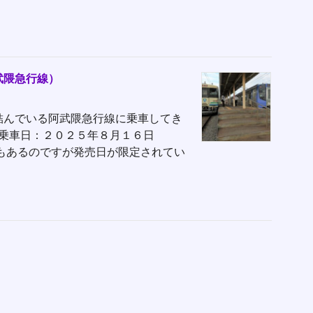
武隈急行線）
結んでいる阿武隈急行線に乗車してき
 乗車日：２０２５年８月１６日
もあるのですが発売日が限定されてい