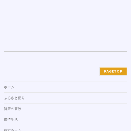
PAGETOP
ホーム
ふるさと便り
健康の冒険
優待生活
旅する日々