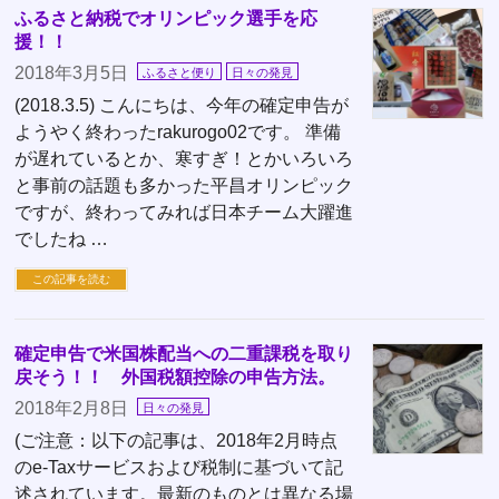
ふるさと納税でオリンピック選手を応
援！！
2018年3月5日
ふるさと便り
日々の発見
(2018.3.5) こんにちは、今年の確定申告が
ようやく終わったrakurogo02です。 準備
が遅れているとか、寒すぎ！とかいろいろ
と事前の話題も多かった平昌オリンピック
ですが、終わってみれば日本チーム大躍進
でしたね …
この記事を読む
確定申告で米国株配当への二重課税を取り
戻そう！！ 外国税額控除の申告方法。
2018年2月8日
日々の発見
(ご注意：以下の記事は、2018年2月時点
のe-Taxサービスおよび税制に基づいて記
述されています。最新のものとは異なる場