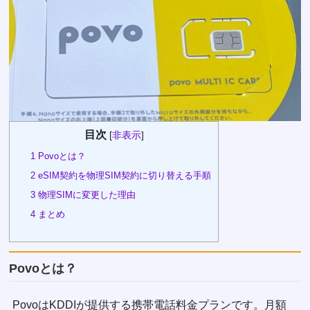
目次
[
非表示
]
1
Povoとは？
2
eSIM契約を物理SIM契約に切り替える手順
3
物理SIMに変更した理由
4
まとめ
Povoとは？
PovoはKDDIが提供する携帯電話料金プランです。月額