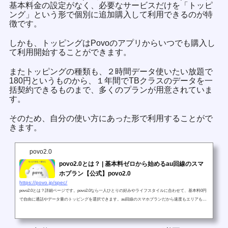
基本料金の設定がなく、必要なサービスだけを「トッピ
ング」という形で個別に追加購入して利用できるのが特
徴です。
しかも、トッピングはPovoのアプリからいつでも購入し
て利用開始することができます。
またトッピングの種類も、２時間データ使いたい放題で
180円というものから、１年間でTBクラスのデータを一
括契約できるものまで、多くのプランが用意されていま
す。
そのため、自分の使い方にあった形で利用することがで
きます。
povo2.0
povo2.0とは？ | 基本料ゼロから始めるau回線のスマ
ホプラン【公式】povo2.0
https://povo.jp/spec/
povo2.0とは？詳細ページです。povo2.0なら一人ひとりの好みやライフスタイルに合わせて、基本料0円
で自由に通話やデータ量のトッピングを選択できます。au回線のスマホプランだから速度もエリアも品
質も安定！eSIM対応、期間縛りなし、事務手数料なし、5Gにも対応！