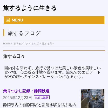
旅するように生きる
MENU
旅するブログ
HOME
»
旅するブログ
»
トップ
»
旅する日々
旅する日々
国内外を問わず、旅行で見つけた美しい景色や美味しい
食べ物、心に残る体験を綴ります。旅先でのエピソード
が次の旅へのインスピレーションになるかも。
乗りつぶし記録：静岡鉄道
2025年12月23日
鉄道の旅路
静岡県内の新静岡駅と新清水駅を結ぶ地方