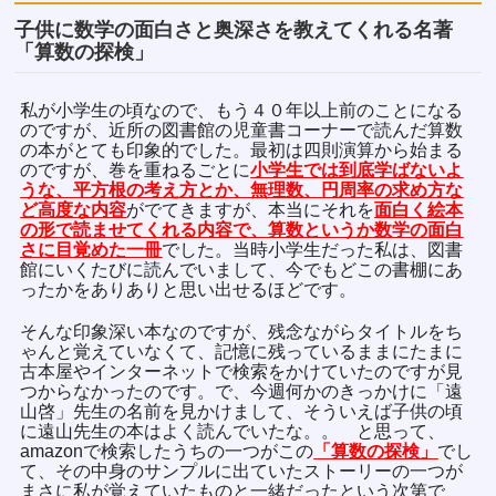
子供に数学の面白さと奥深さを教えてくれる名著
「算数の探検」
私が小学生の頃なので、もう４０年以上前のことになる
のですが、近所の図書館の児童書コーナーで読んだ算数
の本がとても印象的でした。最初は四則演算から始まる
のですが、巻を重ねるごとに
小学生では到底学ばないよ
うな、平方根の考え方とか、無理数、円周率の求め方な
ど高度な内容
がでてきますが、本当にそれを
面白く絵本
の形で読ませてくれる内容で、算数というか数学の面白
さに目覚めた一冊
でした。当時小学生だった私は、図書
館にいくたびに読んでいまして、今でもどこの書棚にあ
ったかをありありと思い出せるほどです。
そんな印象深い本なのですが、残念ながらタイトルをち
ゃんと覚えていなくて、記憶に残っているままにたまに
古本屋やインターネットで検索をかけていたのですが見
つからなかったのです。で、今週何かのきっかけに「遠
山啓」先生の名前を見かけまして、そういえば子供の頃
に遠山先生の本はよく読んでいたな。。 と思って、
amazonで検索したうちの一つがこの
「算数の探検」
でし
て、その中身のサンプルに出ていたストーリーの一つが
まさに私が覚えていたものと一緒だったという次第で