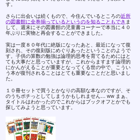
す。
さらに出会いは続くもので、今住んでいるところの
近所
の図書館に全巻揃っているというのを知ることもでき
ま
して、週末にその図書館の児童書コーナーで本当に４０
年ぶりに実物と再会することができました。
実は一度８０年代に絶版になったあと、最近になって復
刻され、その復刻版にめぐりあったということのようで
す。子供の算数の勉強は論理的思考を育てるためにはと
ても大事だと思っていますが、これからますます論理的
にかんがえることが重要となってくる世の中で、こうい
う本が復刊されることはとても重要なことだと思いまし
た。
１０冊セットで買うとかなりの高額な本なのですが、そ
のうちポチっとしてしまうかもしれません… ww まぁ、
タイトルはわかったのでこれからはブックオフとかでも
探してみようと思っています。