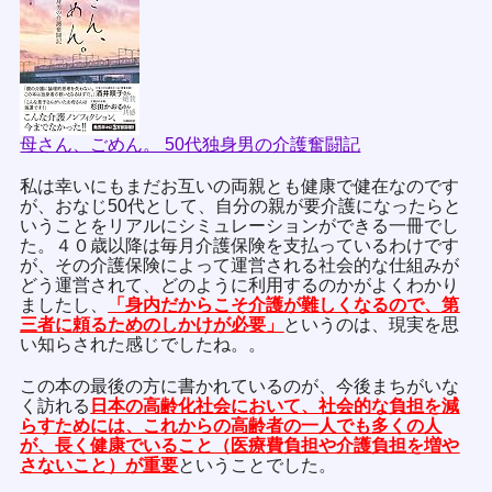
母さん、ごめん。 50代独身男の介護奮闘記
私は幸いにもまだお互いの両親とも健康で健在なのです
が、おなじ50代として、自分の親が要介護になったらと
いうことをリアルにシミュレーションができる一冊でし
た。４０歳以降は毎月介護保険を支払っているわけです
が、その介護保険によって運営される社会的な仕組みが
どう運営されて、どのように利用するのかがよくわかり
ましたし、
「身内だからこそ介護が難しくなるので、第
三者に頼るためのしかけが必要」
というのは、現実を思
い知らされた感じでしたね。。
この本の最後の方に書かれているのが、今後まちがいな
く訪れる
日本の高齢化社会において、社会的な負担を減
らすためには、これからの高齢者の一人でも多くの人
が、長く健康でいること（医療費負担や介護負担を増や
さないこと）が重要
ということでした。