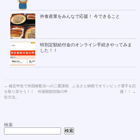
外食産業をみんなで応援！ 今できること
特別定額給付金のオンライン手続きやってみま
した！！
←
確定申告で米国株配当への二重課税
ふるさと納税でオリンピック選手を応
を取り戻そう！！ 外国税額控除の申
援！！
→
告方法。
検索
検索