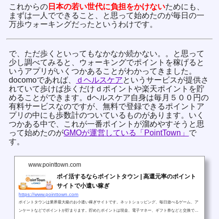
これからの
日本の若い世代に負担をかけない
ためにも、
まずは一人でできること、と思って始めたのが毎日の一
万歩ウォーキングだったというわけです。
で、ただ歩くといってもなかなか続かない。。と思って
少し調べてみると、ウォーキングでポイントを稼げると
いうアプリがいくつかあることがわかってきました。
docomoであれば、
ｄヘルスケア
というサービスが提供さ
れていて歩けば歩くだけｄポイントや楽天ポイントを貯
めることができます。dヘルスケア自身は毎月５００円の
有料サービスなのですが、無料で登録できるポイントア
プリの中にも歩数計のついているものがあります。いく
つかある中で、これが一番ポイントが溜めやすそうと思
って始めたのが
GMOが運営している「PointTown」
で
す。
www.pointtown.com
ポイ活するならポイントタウン | 高還元率のポイント
サイトで小遣い稼ぎ
https://www.pointtown.com
ポイントタウンは業界最大級のお小遣い稼ぎサイトです。ネットショッピング、毎日遊べるゲーム、ア
ンケートなどでポイントが貯まります。貯めたポイントは現金、電子マネー、ギフト券などと交換でき
ます。