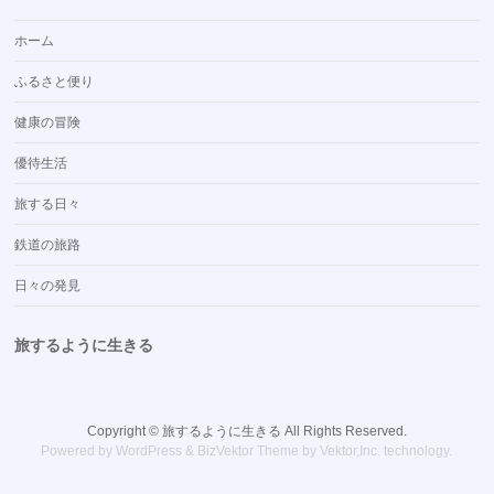
ホーム
ふるさと便り
健康の冒険
優待生活
旅する日々
鉄道の旅路
日々の発見
旅するように生きる
Copyright ©
旅するように生きる
All Rights Reserved.
Powered by
WordPress
&
BizVektor Theme
by
Vektor,Inc.
technology.