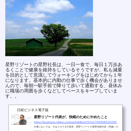
星野リゾートの星野社長は、一日一食で、毎日１万歩あ
るくことで健康を維持をしているそうですが、私も減量
を目的として意識してウォーキングをはじめてから１年
になります。基本的に内勤の仕事で歩く機会がありませ
んので、毎朝一駅手前で降りて歩いて通勤する、昼休み
に職場の周囲を歩くなどしてペースをキープしていま
す。。
日経ビジネス電子版
星野リゾート代表が、快眠のためにやめたこと
https://business.nikkei.com/atcl/skillup/15/111700008/020200009/
仕事においては、やはりカラダが資本。星野リゾートの星野佳路代表（55歳）の