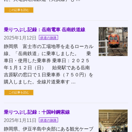
この記事を読む
乗りつぶし記録：岳南電車 岳南鉄道線
2025年1月12日
鉄道の旅路
静岡県 富士市の工場地帯を走るローカル
線、「岳南鉄道」に乗車しました。 乗
車日・使用した乗車券 乗車日：２０２５
年１月１２日（日） 始発駅である岳南
吉原駅の窓口で１日乗車券（７５０円）を
購入しました。全線片道乗車す …
この記事を読む
乗りつぶし記録：十国峠鋼索線
2025年1月11日
鉄道の旅路
静岡県、伊豆半島中央部にある観光ケーブ