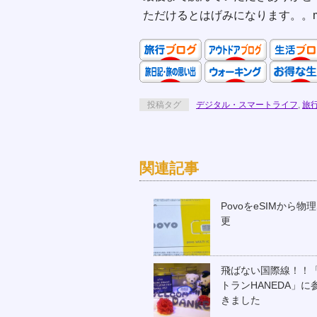
ただけるとはげみになります。。m
投稿タグ
デジタル・スマートライフ
,
旅
関連記事
PovoをeSIMから物理
更
飛ばない国際線！！
トランHANEDA」に
きました