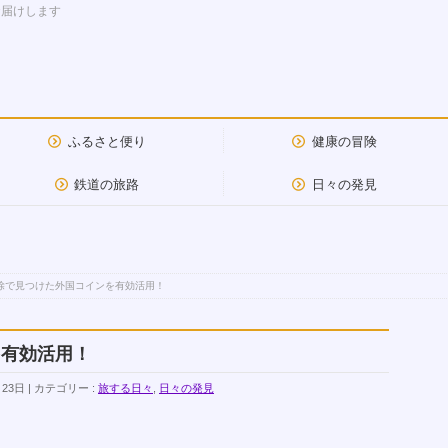
お届けします
ふるさと便り
健康の冒険
鉄道の旅路
日々の発見
除で見つけた外国コインを有効活用！
を有効活用！
月23日
カテゴリー :
旅する日々
,
日々の発見