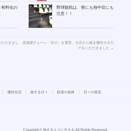
と有料化の
野球観戦は、密にも熱中症にも
こと
注意！！
いただきまし
居酒屋チェーン「庄や」を運営。大庄から株主優待カタロ
グをいただきました
→
優待生活
旅する日々
鉄道の旅路
日々の発見
Copyright ©
旅するように生きる
All Rights Reserved.