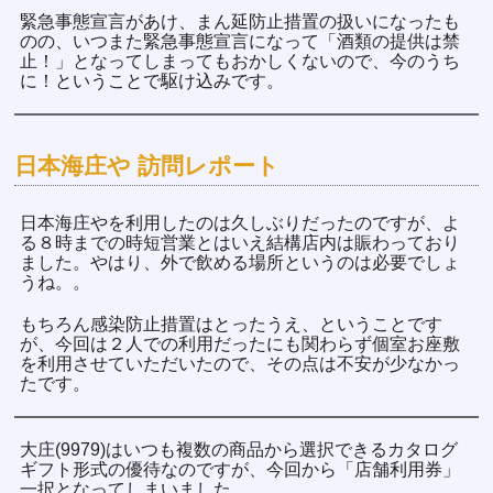
緊急事態宣言があけ、まん延防止措置の扱いになったも
のの、いつまた緊急事態宣言になって「酒類の提供は禁
止！」となってしまってもおかしくないので、今のうち
に！ということで駆け込みです。
日本海庄や 訪問レポート
日本海庄やを利用したのは久しぶりだったのですが、よ
る８時までの時短営業とはいえ結構店内は賑わっており
ました。やはり、外で飲める場所というのは必要でしょ
うね。。
もちろん感染防止措置はとったうえ、ということです
が、今回は２人での利用だったにも関わらず個室お座敷
を利用させていただいたので、その点は不安が少なかっ
たです。
大庄(9979)はいつも複数の商品から選択できるカタログ
ギフト形式の優待なのですが、今回から「店舗利用券」
一択となってしまいました。。