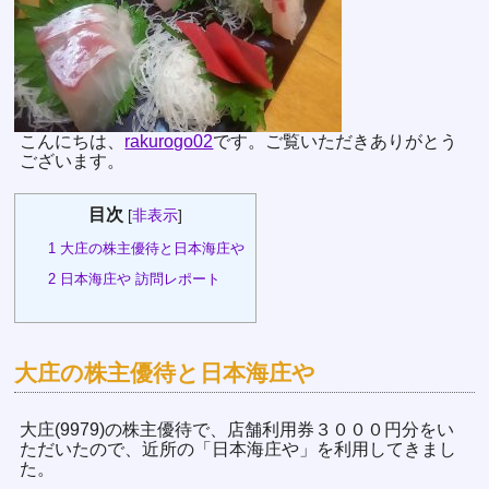
こんにちは、
rakurogo02
です。ご覧いただきありがとう
ございます。
目次
[
非表示
]
1
大庄の株主優待と日本海庄や
2
日本海庄や 訪問レポート
大庄の株主優待と日本海庄や
大庄(9979)の株主優待で、店舗利用券３０００円分をい
ただいたので、近所の「日本海庄や」を利用してきまし
た。