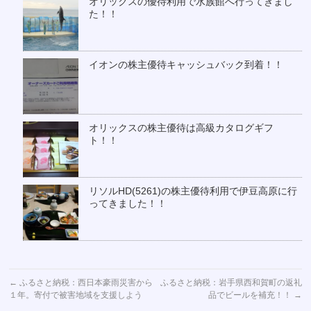
オリックスの優待利用で水族館へ行ってきまし
た！！
イオンの株主優待キャッシュバック到着！！
オリックスの株主優待は高級カタログギフ
ト！！
リソルHD(5261)の株主優待利用で伊豆高原に行
ってきました！！
←
ふるさと納税：西日本豪雨災害から
ふるさと納税：岩手県西和賀町の返礼
１年。寄付で被害地域を支援しよう
品でビールを補充！！
→