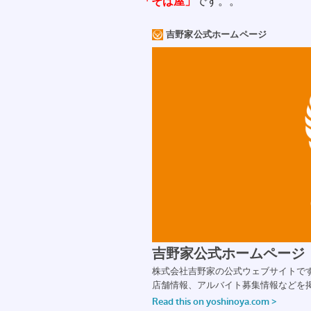
「そば屋」
です。。