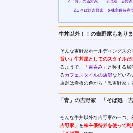
2
「青」の吉野家 「そば処 吉野家
2.1
そば処吉野家 を株主優待券
牛丼以外！！の吉野家もあり
そんな吉野家ホールディングスの
旨い」牛丼屋としてのスタイルだ
るようで、
「吉呑み」
と称する居
る
カフェスタイルの店舗
などいろ
店舗は看板の色から「黒吉野家」
「青」の吉野家 「そば処 
そんな牛丼以外な吉野家の一つ、
吉野家」
を
株主優待券を使って利