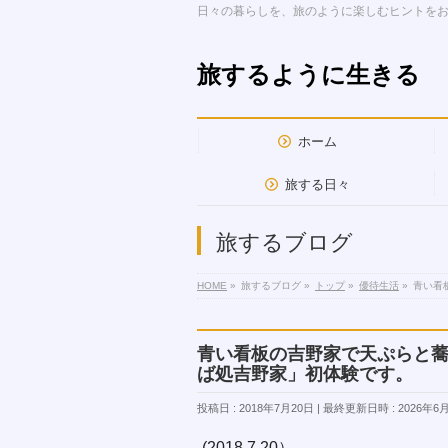
日々の暮らしを、旅のように楽しむヒントを
旅するように生きる
ホーム
旅する日々
旅するブログ
HOME
»
旅するブログ
»
トップ
»
優待生活
»
青い看
青い看板の吉野家で天ぷらと蕎麦
ば処吉野家」初体験です。
投稿日 : 2018年7月20日
最終更新日時 : 2026年6
(2018.7.20）