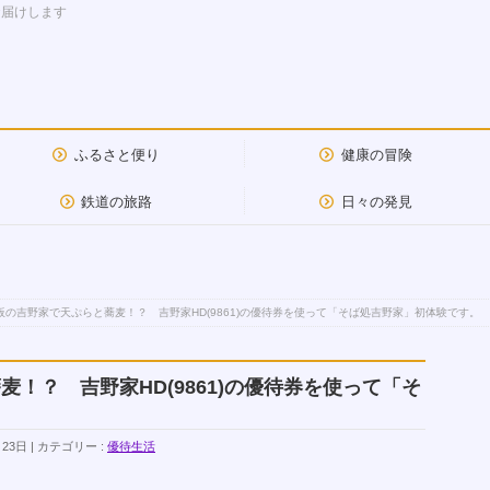
お届けします
ふるさと便り
健康の冒険
鉄道の旅路
日々の発見
板の吉野家で天ぷらと蕎麦！？ 吉野家HD(9861)の優待券を使って「そば処吉野家」初体験です。
！？ 吉野家HD(9861)の優待券を使って「そ
月23日
カテゴリー :
優待生活