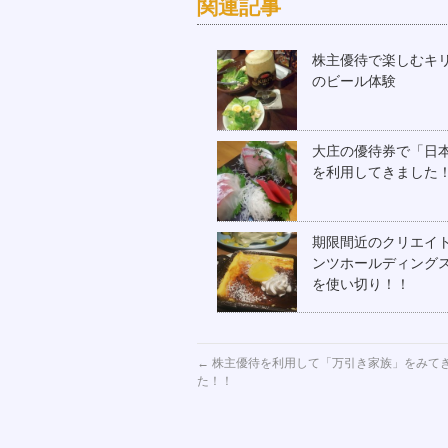
関連記事
株主優待で楽しむキ
のビール体験
大庄の優待券で「日
を利用してきまし
期限間近のクリエイ
ンツホールディング
を使い切り！！
←
株主優待を利用して「万引き家族」をみて
た！！