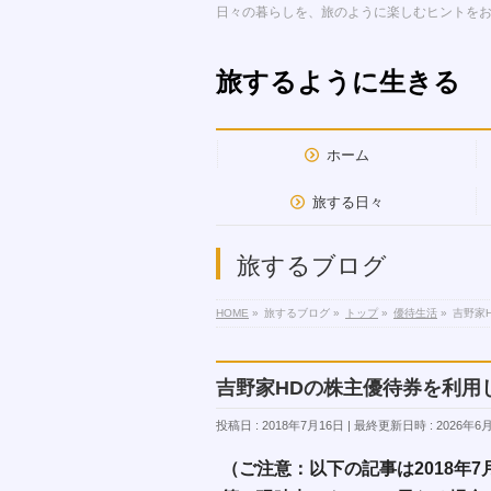
日々の暮らしを、旅のように楽しむヒントを
旅するように生きる
ホーム
旅する日々
旅するブログ
HOME
»
旅するブログ
»
トップ
»
優待生活
»
吉野家
吉野家HDの株主優待券を利用
投稿日 : 2018年7月16日
最終更新日時 : 2026年6
（ご注意：以下の記事は2018年