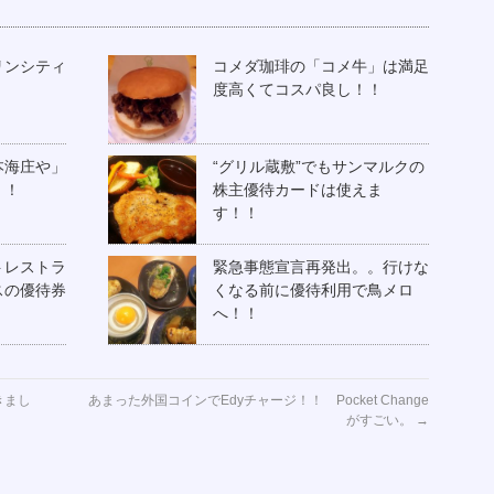
リンシティ
コメダ珈琲の「コメ牛」は満足
度高くてコスパ良し！！
本海庄や」
“グリル蔵敷”でもサンマルクの
た！！
株主優待カードは使えま
す！！
トレストラ
緊急事態宣言再発出。。行けな
スの優待券
くなる前に優待利用で鳥メロ
へ！！
きまし
あまった外国コインでEdyチャージ！！ Pocket Change
がすごい。
→