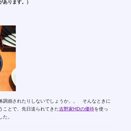
があります。）
体調崩されたりしないでしょうか。。 そんなときに
うことで、先日送られてきた
吉野家HDの優待
を使っ
した。