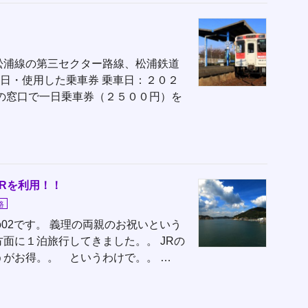
松浦線の第三セクター路線、松浦鉄道
日・使用した乗車券 乗車日：２０２
の窓口で一日乗車券（２５００円）を
Rを利用！！
路
kurogo02です。 義理の両親のお祝いという
面に１泊旅行してきました。。 JRの
がお得。。 というわけで。。 …