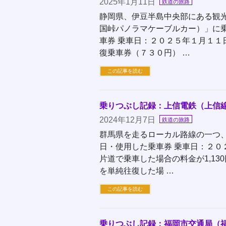
2025年1月11日
鉄道の旅路
静岡県、伊豆半島中央部にある観
国峠パノラマケーブルカー）」に
車券 乗車日：２０２５年１月１
復乗車券（７３０円） …
この記事を読む
乗りつぶし記録：上信電鉄（上信
2024年12月7日
鉄道の旅路
群馬県を走るローカル路線の一つ、
日・使用した乗車券 乗車日：２
片道で乗車した場合の料金が1,1
を単純往復した場 …
この記事を読む
乗りつぶし記録：福岡市交通局（