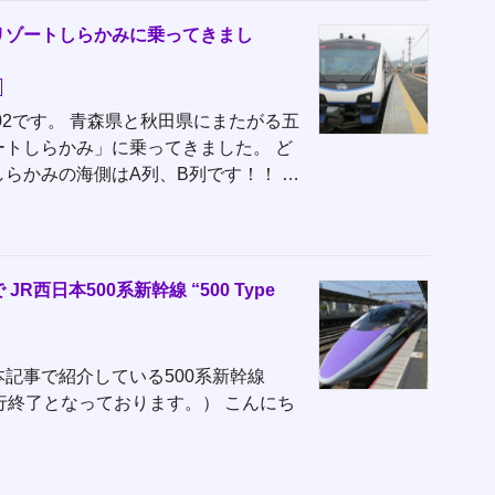
リゾートしらかみに乗ってきまし
urogo02です。 青森県と秋田県にまたがる五
トしらかみ」に乗ってきました。 ど
らかみの海側はA列、B列です！！ …
西日本500系新幹線 “500 Type
.01追記 本記事で紹介している500系新幹線
日で運行終了となっております。） こんにち