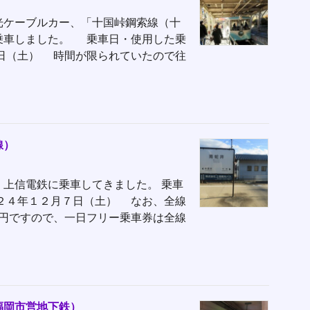
光ケーブルカー、「十国峠鋼索線（十
乗車しました。 乗車日・使用した乗
１日（土） 時間が限られていたので往
線）
上信電鉄に乗車してきました。 乗車
０２４年１２月７日（土） なお、全線
30円ですので、一日フリー乗車券は全線
福岡市営地下鉄）