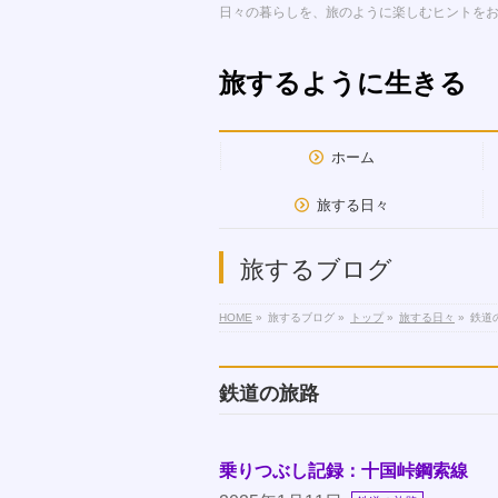
日々の暮らしを、旅のように楽しむヒントを
旅するように生きる
ホーム
旅する日々
旅するブログ
HOME
»
旅するブログ
»
トップ
»
旅する日々
»
鉄道
鉄道の旅路
乗りつぶし記録：十国峠鋼索線