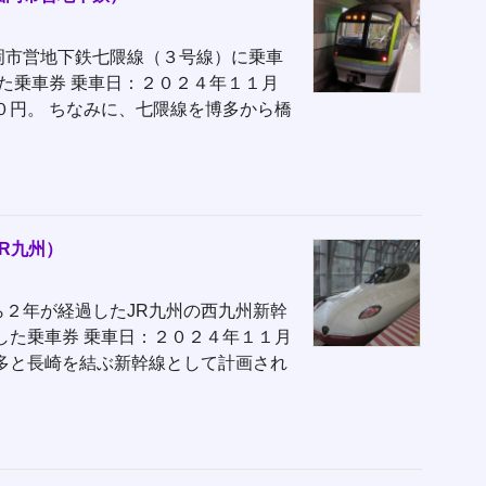
岡市営地下鉄七隈線（３号線）に乗車
た乗車券 乗車日：２０２４年１１月
０円。 ちなみに、七隈線を博多から橋
R九州）
２年が経過したJR九州の西九州新幹
した乗車券 乗車日：２０２４年１１月
多と長崎を結ぶ新幹線として計画され