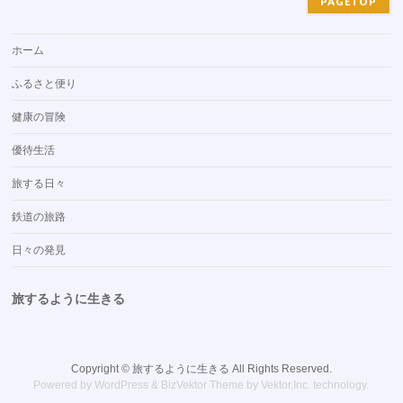
PAGETOP
ホーム
ふるさと便り
健康の冒険
優待生活
旅する日々
鉄道の旅路
日々の発見
旅するように生きる
Copyright ©
旅するように生きる
All Rights Reserved.
Powered by
WordPress
&
BizVektor Theme
by
Vektor,Inc.
technology.