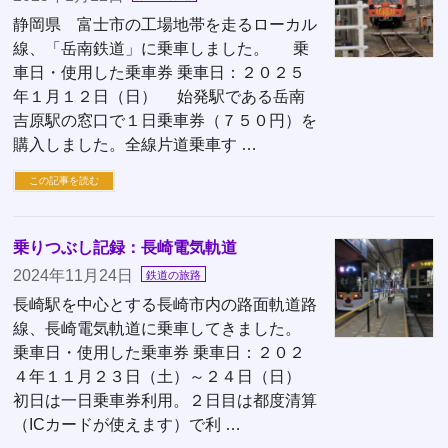
静岡県 富士市の工場地帯を走るローカル
線、「岳南鉄道」に乗車しました。 乗
車日・使用した乗車券 乗車日：２０２５
年１月１２日（日） 始発駅である岳南
吉原駅の窓口で１日乗車券（７５０円）を
購入しました。全線片道乗車す …
この記事を読む
乗りつぶし記録：長崎電気軌道
2024年11月24日
鉄道の旅路
長崎駅を中心とする長崎市内の路面軌道路
線、長崎電気軌道に乗車してきました。
乗車日・使用した乗車券 乗車日：２０２
４年１１月２３日（土）～２４日（日）
初日は一日乗車券利用。２日目は都度清算
（ICカードが使えます）で利 …