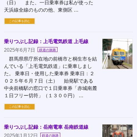
（日） また、一日乗車券は私が使った
天浜線全線のものの他、東側区 …
この記事を読む
乗りつぶし記録：上毛電気鉄道 上毛線
2025年6月7日
鉄道の旅路
群馬県県庁所在地の前橋市と桐生市を結
んでいる「上毛電気鉄道」に乗車しまし
た。 乗車日・使用した乗車券 乗車日：２
０２５年６月７日（土） 始発駅である
中央前橋駅の窓口で１日乗車券「赤城南麓
１日フリー切符」（１３００円） …
この記事を読む
乗りつぶし記録：岳南電車 岳南鉄道線
2025年1月12日
鉄道の旅路